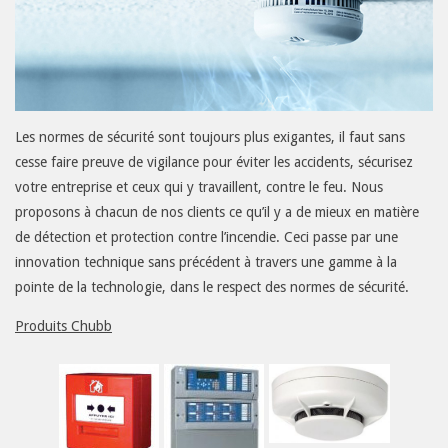
Contact
Nos
Offres
Téléphonie
Les normes de sécurité sont toujours plus exigantes, il faut sans
Informatique
cesse faire preuve de vigilance pour éviter les accidents, sécurisez
votre entreprise et ceux qui y travaillent, contre le feu. Nous
Alarme
proposons à chacun de nos clients ce qu’il y a de mieux en matière
Incendie
de détection et protection contre l’incendie. Ceci passe par une
Alarme
innovation technique sans précédent à travers une gamme à la
Intrusion
pointe de la technologie, dans le respect des normes de sécurité.
Vidéo
Produits Chubb
Sonorisation
Appel
malade