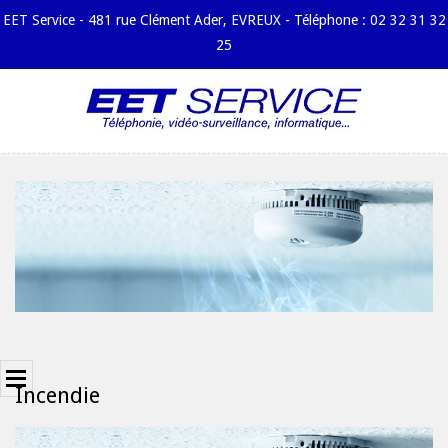
EET Service - 481 rue Clément Ader, EVREUX - Téléphone : 02 32 31 32
25
Skip
to
content
Primary
Menu
Navigation
Principal
Menu
Chantiers
Entreprise
Espace
Commercial
2017-
Espace
04-
Incendie
Technique
03