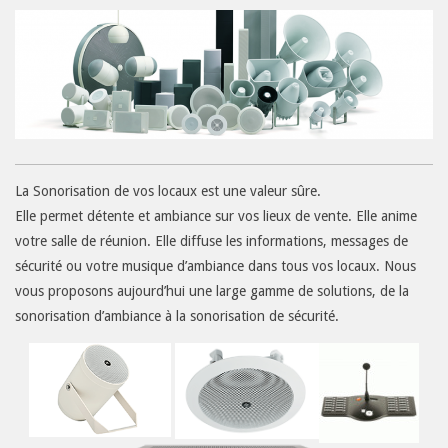
Contact
Nos
Offres
Téléphonie
Informatique
La Sonorisation de vos locaux est une valeur sûre.
Alarme
Elle permet détente et ambiance sur vos lieux de vente. Elle anime
Incendie
votre salle de réunion. Elle diffuse les informations, messages de
Alarme
sécurité ou votre musique d’ambiance dans tous vos locaux. Nous
Intrusion
vous proposons aujourd’hui une large gamme de solutions, de la
sonorisation d’ambiance à la sonorisation de sécurité.
Vidéo
Sonorisation
Appel
malade