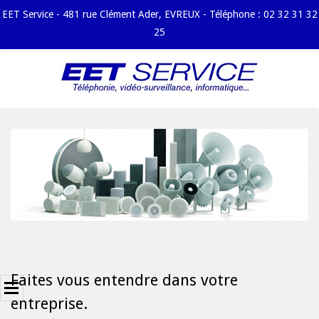
EET Service - 481 rue Clément Ader, EVREUX - Téléphone : 02 32 31 32
25
Skip
to
content
Primary
Menu
Navigation
Principal
Menu
Chantiers
Entreprise
Espace
Commercial
2017-
04-
Faites vous entendre dans votre
Espace
03
Technique
entreprise.