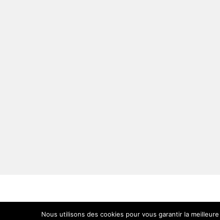
EET Service - 481 rue Clément Ader, EV
Nous utilisons des cookies pour vous garantir la meilleure