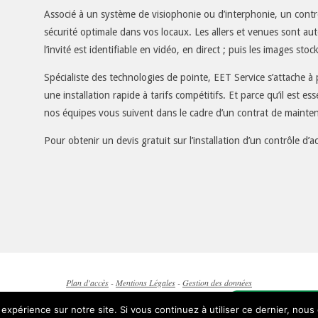
Associé à un système de visiophonie ou
d’interphonie
, un cont
sécurité optimale dans vos locaux. Les allers et venues sont au
l’invité est identifiable en vidéo, en direct ; puis les images sto
Spécialiste des technologies de pointe, EET Service s’attache à
une installation rapide à tarifs compétitifs. Et parce qu’il est es
nos équipes vous suivent dans le cadre d’un contrat de mainte
Pour obtenir un
devis gratuit
sur l’installation d’un contrôle d’
Plan d'accès
-
Mentions Légales
-
Gestion des données
REUX - Téléphone : 02 32 31 32 25 - Numéro vert : 0800 815 210
 expérience sur notre site. Si vous continuez à utiliser ce dernier, nous