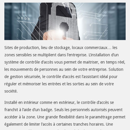
Contact
Nos
Offres
Téléphonie
Informatique
Sites de production, lieu de stockage, locaux commerciaux… les
zones sensibles se multiplient dans l’entreprise. L’installation d’un
Alarme
système de contrôle d’accès vous permet de maitriser, en temps réel,
Incendie
les mouvements de personnes au sein de votre entreprise. Solution
Alarme
de gestion sécurisée, le contrôle d’accès est l’assistant idéal pour
Intrusion
réguler et mémoriser les entrées et les sorties au sein de votre
société.
Vidéo
Installé en intérieur comme en extérieur, le contrôle d’accès se
Sonorisation
franchit à l’aide d’un badge. Seuls les personnels autorisés peuvent
accéder à la zone. Une grande flexibilité dans le paramétrage permet
Appel
également de limiter l’accès à certaines tranches horaires. Une
malade