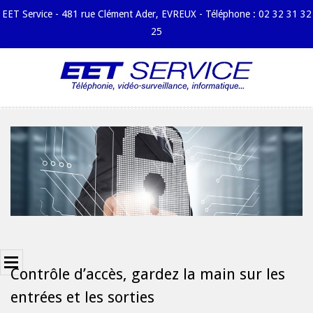
EET Service - 481 rue Clément Ader, EVREUX - Téléphone : 02 32 31 32
25
Skip
to
content
Primary
Menu
Navigation
Principal
Menu
Chantiers
Entreprise
Espace
Commercial
2017-
Espace
04-
Contrôle d’accès, gardez la main sur les
Technique
03
entrées et les sorties